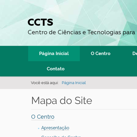
CCTS
Centro de Ciências e Tecnologias para
N
Página Inicial
O Centro
D
a
v
Contato
e
Você está aqui:
Página Inicial
g
a
Mapa do Site
ç
ã
O Centro
o
Apresentação