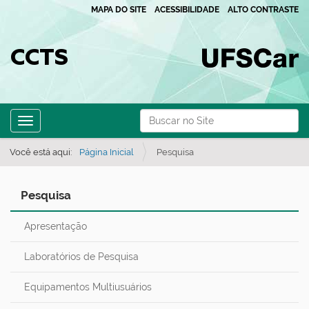
MAPA DO SITE
ACESSIBILIDADE
ALTO CONTRASTE
CCTS
N
Busca
Toggle navigation
a
Busca Avançada…
v
Você está aqui:
Página Inicial
Pesquisa
e
g
Pesquisa
a
Apresentação
ç
ã
Laboratórios de Pesquisa
o
Equipamentos Multiusuários