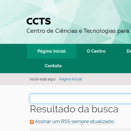
CCTS
Centro de Ciências e Tecnologias para
N
Página Inicial
O Centro
D
a
v
Contato
e
Você está aqui:
Página Inicial
g
a
ç
ã
Resultado da busca
o
Assinar um RSS sempre atualizado.