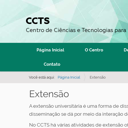
CCTS
Centro de Ciências e Tecnologias para
N
Página Inicial
O Centro
D
a
v
Contato
e
Você está aqui:
Página Inicial
Extensão
g
a
Extensão
ç
ã
A extensão universitária é uma forma de di
o
disseminação se dá por meio da interação d
No CCTS há várias atividades de extensão 