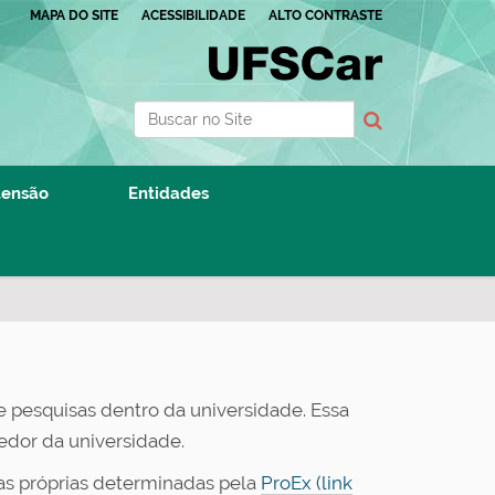
MAPA DO SITE
ACESSIBILIDADE
ALTO CONTRASTE
Busca
Busca Avançada…
tensão
Entidades
 pesquisas dentro da universidade. Essa
edor da universidade.
as próprias determinadas pela
ProEx (link