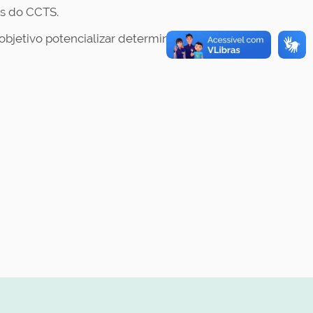
os do CCTS.
bjetivo potencializar determinada área. O