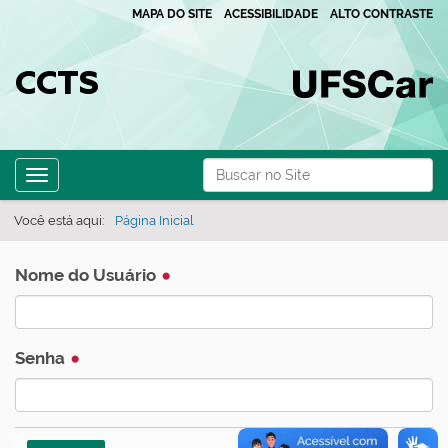
MAPA DO SITE
ACESSIBILIDADE
ALTO CONTRASTE
CCTS
N
Busca
Toggle navigation
a
Busca Avançada…
v
Você está aqui:
Página Inicial
e
g
Nome do Usuário
a
ç
Senha
ã
o